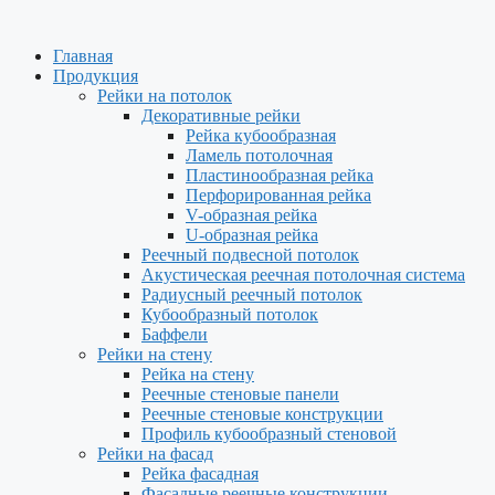
Перейти
к
Главная
содержимому
Продукция
Рейки на потолок
Декоративные рейки
Рейка кубообразная
Ламель потолочная
Пластинообразная рейка
Перфорированная рейка
V-образная рейка
U-образная рейка
Реечный подвесной потолок
Акустическая реечная потолочная система
Радиусный реечный потолок
Кубообразный потолок
Баффели
Рейки на стену
Рейка на стену
Реечные стеновые панели
Реечные стеновые конструкции
Профиль кубообразный стеновой
Рейки на фасад
Рейка фасадная
Фасадные реечные конструкции