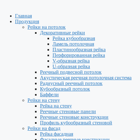
Перейти
к
Главная
содержимому
Продукция
Рейки на потолок
Декоративные рейки
Рейка кубообразная
Ламель потолочная
Пластинообразная рейка
Перфорированная рейка
V-образная рейка
U-образная рейка
Реечный подвесной потолок
Акустическая реечная потолочная система
Радиусный реечный потолок
Кубообразный потолок
Баффели
Рейки на стену
Рейка на стену
Реечные стеновые панели
Реечные стеновые конструкции
Профиль кубообразный стеновой
Рейки на фасад
Рейка фасадная
Фасадные реечные конструкции