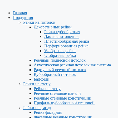
Главная
Продукция
Рейки на потолок
Декоративные рейки
Рейка кубообразная
Ламель потолочная
Пластинообразная рейка
Перфорированная рейка
V-образная рейка
U-образная рейка
Реечный подвесной потолок
Акустическая реечная потолочная система
Радиусный реечный потолок
Кубообразный потолок
Баффели
Рейки на стену
Рейка на стену
Реечные стеновые панели
Реечные стеновые конструкции
Профиль кубообразный стеновой
Рейки на фасад
Рейка фасадная
Фасадные реечные конструкции