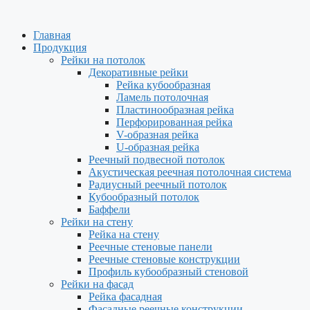
Перейти
к
Главная
содержимому
Продукция
Рейки на потолок
Декоративные рейки
Рейка кубообразная
Ламель потолочная
Пластинообразная рейка
Перфорированная рейка
V-образная рейка
U-образная рейка
Реечный подвесной потолок
Акустическая реечная потолочная система
Радиусный реечный потолок
Кубообразный потолок
Баффели
Рейки на стену
Рейка на стену
Реечные стеновые панели
Реечные стеновые конструкции
Профиль кубообразный стеновой
Рейки на фасад
Рейка фасадная
Фасадные реечные конструкции