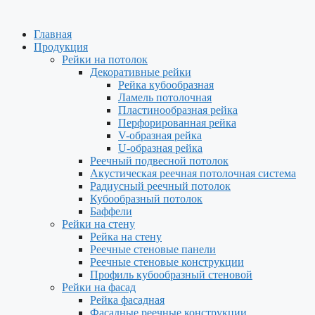
Главная
Продукция
Рейки на потолок
Декоративные рейки
Рейка кубообразная
Ламель потолочная
Пластинообразная рейка
Перфорированная рейка
V-образная рейка
U-образная рейка
Реечный подвесной потолок
Акустическая реечная потолочная система
Радиусный реечный потолок
Кубообразный потолок
Баффели
Рейки на стену
Рейка на стену
Реечные стеновые панели
Реечные стеновые конструкции
Профиль кубообразный стеновой
Рейки на фасад
Рейка фасадная
Фасадные реечные конструкции